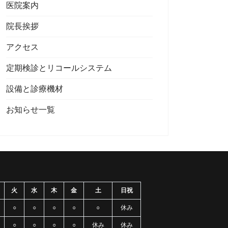
医院案内
院長挨拶
アクセス
定期検診とリコールシステム
設備と診療機材
お知らせ一覧
火
水
木
金
土
日祝
○
○
○
○
○
休み
○
○
○
○
休み
休み