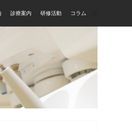
内
診療案内
研修活動
コラム